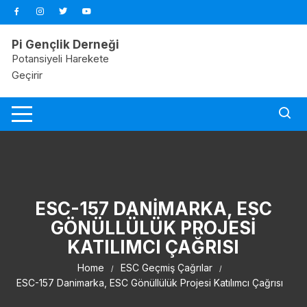
Skip
to
content
Pi Gençlik Derneği
Potansiyeli Harekete
Geçirir
ESC-157 DANIMARKA, ESC
GÖNÜLLÜLÜK PROJESI
KATILIMCI ÇAĞRISI
Home
ESC Geçmiş Çağrılar
ESC-157 Danimarka, ESC Gönüllülük Projesi Katılımcı Çağrısı