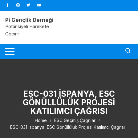
Skip
to
content
Pi Gençlik Derneği
Potansiyeli Harekete
Geçirir
ESC-031 İSPANYA, ESC
GÖNÜLLÜLÜK PROJESI
KATILIMCI ÇAĞRISI
Home
ESC Geçmiş Çağrılar
ESC-031 İspanya, ESC Gönüllülük Projesi Katılımcı Çağrısı