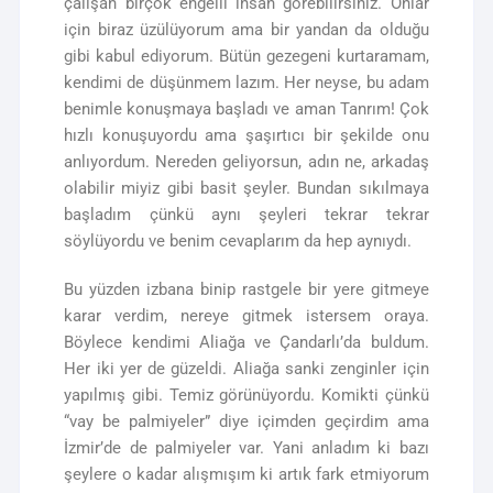
çalışan birçok engelli insan görebilirsiniz. Onlar
için biraz üzülüyorum ama bir yandan da olduğu
gibi kabul ediyorum. Bütün gezegeni kurtaramam,
kendimi de düşünmem lazım. Her neyse, bu adam
benimle konuşmaya başladı ve aman Tanrım! Çok
hızlı konuşuyordu ama şaşırtıcı bir şekilde onu
anlıyordum. Nereden geliyorsun, adın ne, arkadaş
olabilir miyiz gibi basit şeyler. Bundan sıkılmaya
başladım çünkü aynı şeyleri tekrar tekrar
söylüyordu ve benim cevaplarım da hep aynıydı.
Bu yüzden izbana binip rastgele bir yere gitmeye
karar verdim, nereye gitmek istersem oraya.
Böylece kendimi Aliağa ve Çandarlı’da buldum.
Her iki yer de güzeldi. Aliağa sanki zenginler için
yapılmış gibi. Temiz görünüyordu. Komikti çünkü
“vay be palmiyeler” diye içimden geçirdim ama
İzmir’de de palmiyeler var. Yani anladım ki bazı
şeylere o kadar alışmışım ki artık fark etmiyorum