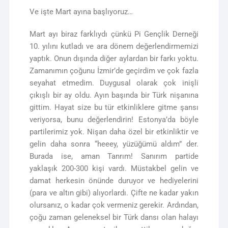
Ve işte Mart ayına başlıyoruz…
Mart ayı biraz farklıydı çünkü Pi Gençlik Derneği
10. yılını kutladı ve ara dönem değerlendirmemizi
yaptık. Onun dışında diğer aylardan bir farkı yoktu.
Zamanımın çoğunu İzmir’de geçirdim ve çok fazla
seyahat etmedim. Duygusal olarak çok inişli
çıkışlı bir ay oldu. Ayın başında bir Türk nişanına
gittim. Hayat size bu tür etkinliklere gitme şansı
veriyorsa, bunu değerlendirin! Estonya’da böyle
partilerimiz yok. Nişan daha özel bir etkinliktir ve
gelin daha sonra “heeey, yüzüğümü aldım” der.
Burada ise, aman Tanrım! Sanırım partide
yaklaşık 200-300 kişi vardı. Müstakbel gelin ve
damat herkesin önünde duruyor ve hediyelerini
(para ve altın gibi) alıyorlardı. Çifte ne kadar yakın
olursanız, o kadar çok vermeniz gerekir. Ardından,
çoğu zaman geleneksel bir Türk dansı olan halayı