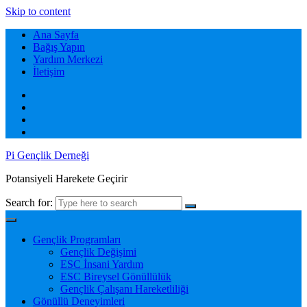
Skip to content
Ana Sayfa
Bağış Yapın
Yardım Merkezi
İletişim
Pi Gençlik Derneği
Potansiyeli Harekete Geçirir
Search for:
Gençlik Programları
Gençlik Değişimi
ESC İnsani Yardım
ESC Bireysel Gönüllülük
Gençlik Çalışanı Hareketliliği
Gönüllü Deneyimleri