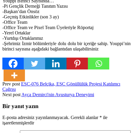
Youppi Birinci Sayısında…
-Pi Gençlik Derneği Tanıtım Yazısı
-Başkan’dan Önsöz
-Geçmiş Etkinlikler (son 3 ay)
-Office Team
-Office Team ve Pixel Team Üyeleriyle Röportaj
-Yerel Ortaklar
-Yurtdışı Ortaklarımız
-Şehrimiz İzmir bölümleriyle dolu dolu bir içeriğe sahip. Youppi’nin
birinci sayısına aşağıdaki bağlantıdan ulaşabilirsiniz
Prev post
ESC-076 Belçika, ESC Gönüllülük Projesi Katılımcı
Çağrısı
Next post
Ayça Demirci'nin Avusturya Deneyimi
Bir yanıt yazın
E-posta adresiniz yayınlanmayacak.
Gerekli alanlar
*
ile
işaretlenmişlerdir