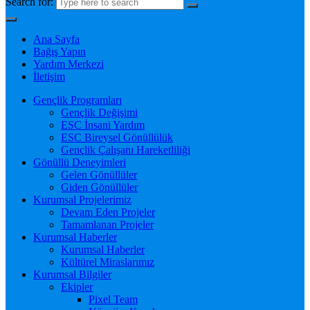
Search for:
Ana Sayfa
Bağış Yapın
Yardım Merkezi
İletişim
Gençlik Programları
Gençlik Değişimi
ESC İnsani Yardım
ESC Bireysel Gönüllülük
Gençlik Çalışanı Hareketliliği
Gönüllü Deneyimleri
Gelen Gönüllüler
Giden Gönüllüler
Kurumsal Projelerimiz
Devam Eden Projeler
Tamamlanan Projeler
Kurumsal Haberler
Kurumsal Haberler
Kültürel Miraslarımız
Kurumsal Bilgiler
Ekipler
Pixel Team