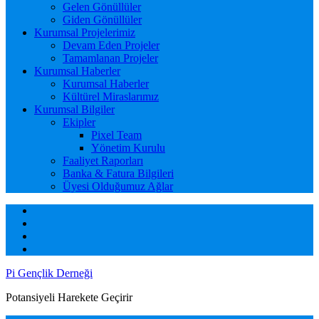
Gelen Gönüllüler
Giden Gönüllüler
Kurumsal Projelerimiz
Devam Eden Projeler
Tamamlanan Projeler
Kurumsal Haberler
Kurumsal Haberler
Kültürel Miraslarımız
Kurumsal Bilgiler
Ekipler
Pixel Team
Yönetim Kurulu
Faaliyet Raporları
Banka & Fatura Bilgileri
Üyesi Olduğumuz Ağlar
Pi Gençlik Derneği
Potansiyeli Harekete Geçirir